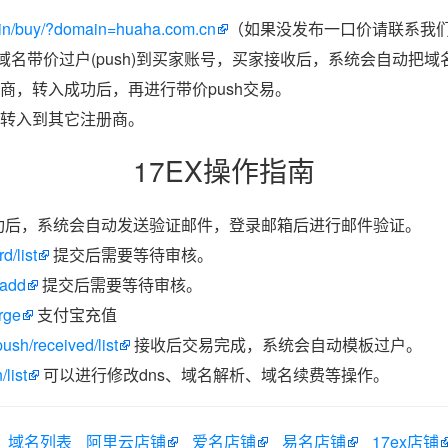
in/buy/?domain=huaha.com.cn
（如果没发布一口价请联系我们带
把域名带价过户(push)到买家账号，买家接收后，系统会自动把
商，转入成功后，再进行带价push交易。
转入到其它注册商。
17EX操作指南
功后，系统会自动发送验证邮件，登录邮箱后进行邮件验证。
d/list
提交后需要等待审核。
/add
提交后需要等待审核。
rge
支付宝充值
ush/received/list
接收后交易完成，系统会自动模板过户。
list
可以进行修改dns、域名解析、域名续费等操作。
域名列表
阿里云店铺
爱名店铺
易名店铺
17ex店铺