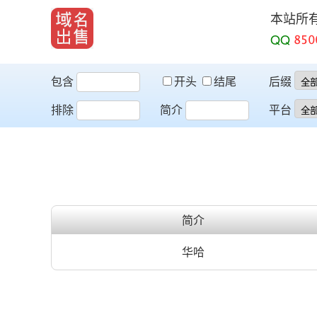
本站所
QQ
包含
开头
结尾
后缀
排除
简介
平台
简介
华哈