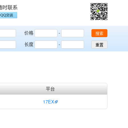
随时联系
价格
-
搜索
长度
-
重置
平台
17EX